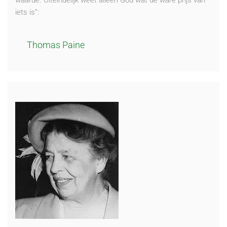
waarde. Uiteindelijk weet alleen God wat de ware prijs van
iets is”:
Thomas Paine