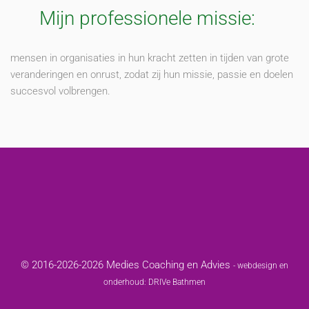
Mijn professionele missie:
mensen in organisaties in hun kracht zetten in tijden van grote
veranderingen en onrust, zodat zij hun missie, passie en doelen
succesvol volbrengen.
© 2016
-2026-2026 Medies Coaching en Advies
- webdesign en
onderhoud:
DRIVe Bathmen