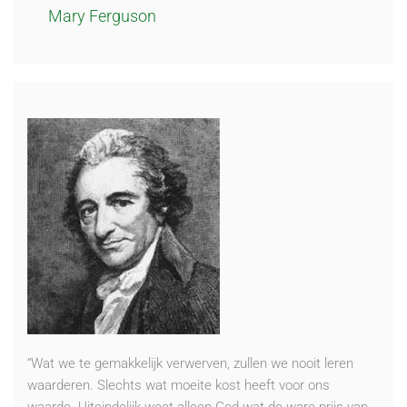
Mary Ferguson
“Wat we te gemakkelijk verwerven, zullen we nooit leren
waarderen. Slechts wat moeite kost heeft voor ons