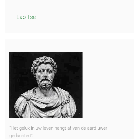
Lao Tse
“Het geluk in uw leven hangt af van de aard uwer
gedachten”: