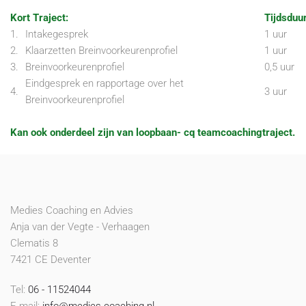
Kort Traject:
Tijdsduur
1.
Intakegesprek
1 uur
2.
Klaarzetten Breinvoorkeurenprofiel
1 uur
3.
Breinvoorkeurenprofiel
0,5 uur
Eindgesprek en rapportage over het
4.
3 uur
Breinvoorkeurenprofiel
Kan ook onderdeel zijn van loopbaan- cq teamcoachingtraject.
Medies Coaching en Advies
Anja van der Vegte - Verhaagen
Clematis 8
7421 CE Deventer
Tel:
06 - 11524044
E-mail:
info@medies-coaching.nl